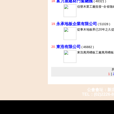
富力屋建材門窗總匯
18.
( 48321 )
信譽木業工廠批發~全省徵
永承地板企業有限公司
19.
( 51028 )
從事木地板界已20年之久
東浩有限公司
20.
( 46882 )
東浩萬用槽板工廠萬用槽板
|
1
公會會址：新北市
TEL：(02)2226-