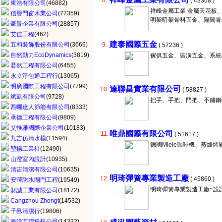
8.
( 43368 )
東浩有限公司
(46882)
祥峰金屬工業 金屬天花板
信譽門窗木業公司
(77359)
明架暗架骨料五金、隔間骨
豪景企業有限公司
(28857)
艾佳工程
(462)
建泰國際五金
五和裝飾股份有限公司
(3669)
9.
( 57236 )
自然動力EcoDynamics
(3819)
傢俱五金、裝潢五金、系統
君然工程有限公司
(6455)
永立淨包通工程行
(13065)
明廣國際工程有限公司
(7799)
達聯昌實業有限公司
10.
( 58827 )
斌凱有限公司
(9728)
把手、手把、門把、不鏽鋼把手
西曬達人節能有限公司
(8333)
承德工程有限公司
(9809)
艾惟雅國際企業公司
(10183)
唯鼎國際有限公司
11.
( 51617 )
九吉仿清水模
(11594)
德國Miele咖啡機、蒸爐
堃揚工業社
(12490)
山澄室內設計
(10935)
清吉清潔有限公司
(10635)
明琦彈簧專業製造工廠
12.
( 45860 )
安澤防水閘門工程
(19549)
明琦彈簧專業製造工廠~設計.
財誠工業有限公司
(18172)
Cangzhou Zhongt
(14532)
千邑清潔行
(19806)
海洋互聯科技公司
(14332)