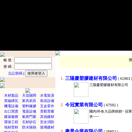
帳 號 :
密 碼 :
忘記密碼
|
三陽慶塑膠建材有限公司
1.
( 41963 
三陽慶塑膠建材有限公司
木材製品
天花隔間
水電裝潢
窯磁磚瓦
家具廚具
衛浴設備
今冠實業有限公司
2.
( 47591 )
機電設備
塑料橡膠
五金零件
出口買賣
電器設備
景觀育樂
國內/外各大品牌經銷~ 冠軍
建築服務
氣密門窗
其他建材
求~~~
環保工程
石材砂石
安全消防
地材壁材
防水隔熱
玻璃建材
豪景企業有限公司
3.
( 28857 )