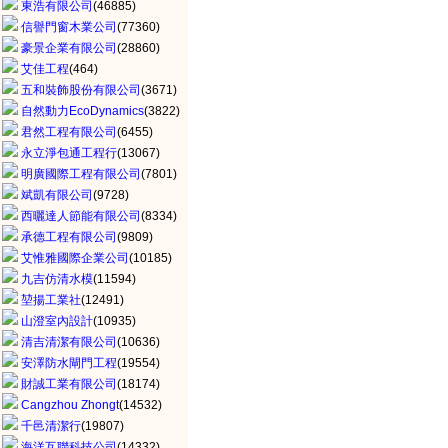
東浩有限公司
(46885)
信譽門窗木業公司
(77360)
豪景企業有限公司
(28860)
艾佳工程
(464)
五和裝飾股份有限公司
(3671)
自然動力EcoDynamics
(3822)
君然工程有限公司
(6455)
永立淨包通工程行
(13067)
明廣國際工程有限公司
(7801)
斌凱有限公司
(9728)
西曬達人節能有限公司
(8334)
承德工程有限公司
(9809)
艾惟雅國際企業公司
(10185)
九吉仿清水模
(11594)
堃揚工業社
(12491)
山澄室內設計
(10935)
清吉清潔有限公司
(10636)
安澤防水閘門工程
(19554)
財誠工業有限公司
(18174)
Cangzhou Zhongt
(14532)
千邑清潔行
(19807)
海洋互聯科技公司
(14332)