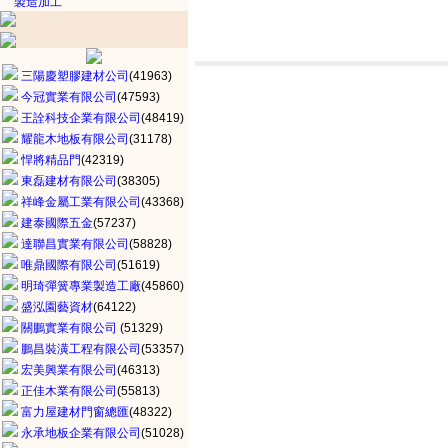
製造加工
三陽慶塑膠建材公司
(41963)
今冠實業有限公司
(47593)
王詮科技企業有限公司
(48419)
耀龍木地板有限公司
(31178)
悍將精品門
(42319)
東磊建材有限公司
(38305)
祥峰金屬工業有限公司
(43368)
建泰國際五金
(57237)
達聯昌實業有限公司
(58828)
唯鼎國際有限公司
(51619)
明琦彈簧專業製造工廠
(45860)
盛泓園藝資材
(64122)
關鵬實業有限公司
(51329)
鵬昌裝潢工程有限公司
(53357)
宏美興業有限公司
(46313)
正佳木業有限公司
(55813)
富力屋建材門窗總匯
(48322)
永承地板企業有限公司
(51028)