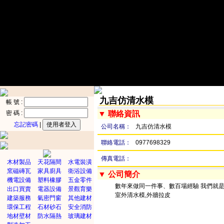
九吉仿清水模
帳 號 :
密 碼 :
▼ 聯絡資訊
忘記密碼
|
公司名稱：
九吉仿清水模
聯絡電話：
0977698329
傳真電話：
木材製品
天花隔間
水電裝潢
窯磁磚瓦
家具廚具
衛浴設備
▼ 公司簡介
機電設備
塑料橡膠
五金零件
數年來做同一件事、數百場經驗 我們就是仿
出口買賣
電器設備
景觀育樂
室外清水模,外牆拉皮
建築服務
氣密門窗
其他建材
環保工程
石材砂石
安全消防
地材壁材
防水隔熱
玻璃建材