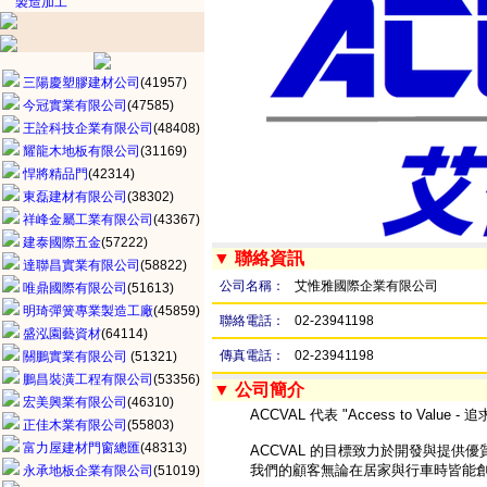
製造加工
三陽慶塑膠建材公司
(41957)
今冠實業有限公司
(47585)
王詮科技企業有限公司
(48408)
耀龍木地板有限公司
(31169)
悍將精品門
(42314)
東磊建材有限公司
(38302)
祥峰金屬工業有限公司
(43367)
建泰國際五金
(57222)
▼ 聯絡資訊
達聯昌實業有限公司
(58822)
公司名稱：
艾惟雅國際企業有限公司
唯鼎國際有限公司
(51613)
明琦彈簧專業製造工廠
(45859)
聯絡電話：
02-23941198
盛泓園藝資材
(64114)
傳真電話：
02-23941198
關鵬實業有限公司
(51321)
鵬昌裝潢工程有限公司
(53356)
▼ 公司簡介
宏美興業有限公司
(46310)
ACCVAL 代表 "Access to Valu
正佳木業有限公司
(55803)
富力屋建材門窗總匯
(48313)
ACCVAL 的目標致力於開發與提供優
我們的顧客無論在居家與行車時皆能創
永承地板企業有限公司
(51019)