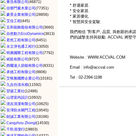
東浩有限公司
(46871)
* 舒適家居.
信譽門窗木業公司
(77351)
* 安全家居.
豪景企業有限公司
(28856)
* 家居優化.
艾佳工程
(445)
* 智慧與安全駕駛.
五和裝飾股份有限公司
(3660)
我們相信 “對客戶, 品質, 與創新的承
自然動力EcoDynamics
(3813)
們的誠摯支持與鼓勵. ACCVAL 將
君然工程有限公司
(6451)
永立淨包通工程行
(13050)
明廣國際工程有限公司
(7792)
Website : WWW.ACCVAL.COM
斌凱有限公司
(9727)
西曬達人節能有限公司
(8331)
Email : info@accval.com
承德工程有限公司
(9806)
Tel : 02-2394-1198
艾惟雅國際企業公司
(10181)
九吉仿清水模
(11592)
堃揚工業社
(12486)
山澄室內設計
(10932)
清吉清潔有限公司
(10625)
安澤防水閘門工程
(19545)
財誠工業有限公司
(18166)
Cangzhou Zhongt
(14530)
千邑清潔行
(19803)
海洋互聯科技公司
(14327)