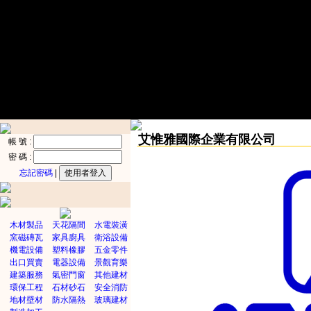
艾惟雅國際企業有限公司
帳 號 :
密 碼 :
忘記密碼
|
木材製品
天花隔間
水電裝潢
窯磁磚瓦
家具廚具
衛浴設備
機電設備
塑料橡膠
五金零件
出口買賣
電器設備
景觀育樂
建築服務
氣密門窗
其他建材
環保工程
石材砂石
安全消防
地材壁材
防水隔熱
玻璃建材