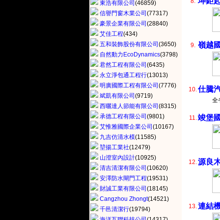
坤鉅
8.
東浩有限公司
(46859)
信譽門窗木業公司
(77317)
豪景企業有限公司
(28840)
艾佳工程
(434)
五和裝飾股份有限公司
(3650)
嶺越
9.
自然動力EcoDynamics
(3798)
君然工程有限公司
(6435)
永立淨包通工程行
(13013)
明廣國際工程有限公司
(7776)
仕騰
10.
斌凱有限公司
(9719)
全
西曬達人節能有限公司
(8315)
承德工程有限公司
(9801)
竣堡
11.
艾惟雅國際企業公司
(10167)
九吉仿清水模
(11585)
堃揚工業社
(12479)
山澄室內設計
(10925)
源良
12.
清吉清潔有限公司
(10620)
安澤防水閘門工程
(19531)
財誠工業有限公司
(18145)
Cangzhou Zhongt
(14521)
連結
13.
千邑清潔行
(19794)
海洋互聯科技公司
(14317)