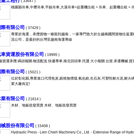
起重工程行
( 33647 )
桃園縣吊車,中壢吊車,平鎮吊車,大溪吊車>起重機出租 > 吊車、起重機出租 > 
國際有限公司
( 37429 )
專業於海運，承攬貨物一條龍到越南，一家專門致力於台越兩國間貨物往返運
流公司，是最好的台灣至越南海運專線
汽車貨運股份有限公司
( 19995 )
省貨運承攬.碼頭報關.物流配送.快遞專車.南北回頭車.托運.大小報關.台貨.承運機械.貨
國際有限公司
( 15021 )
位於彰化縣,專業進口代理焦炭,鍛燒無煙煤,氧化鎂,生石灰,可塑性耐火泥,耐火
業大廠肯定!
木業有限公司
( 21814 )
木材、地板批發買賣 木材、地板批發買賣
機械股份有限公司
( 15408 )
Hydraulic Press - Lien Chieh Machinery Co., Ltd. - Extensive Range of H