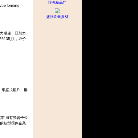
悍將精品門
type forming
盛泓園藝資材
亞加力膠座，亞加力
6135;快，取价
、摩擦式鋸片、鋼
市,擁有獨資子公
用的新型環保企業