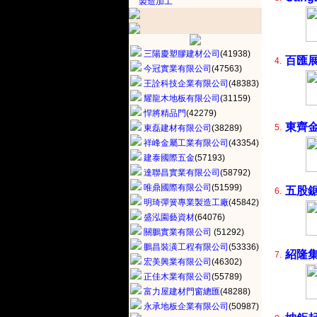
製造加工
三陽慶塑膠建材公司
(41938)
百匯
4.
今冠實業有限公司
(47563)
王詮科技企業有限公司
(48383)
耀龍木地板有限公司
(31159)
悍將精品門
(42279)
東齊
5.
東磊建材有限公司
(38289)
祥峰金屬工業有限公司
(43354)
建泰國際五金
(57193)
達聯昌實業有限公司
(58792)
唯鼎國際有限公司
(51599)
五股
6.
明琦彈簧專業製造工廠
(45842)
盛泓園藝資材
(64076)
關鵬實業有限公司
(51292)
鵬昌裝潢工程有限公司
(53336)
紹隆
7.
宏美興業有限公司
(46302)
正佳木業有限公司
(55789)
富力屋建材門窗總匯
(48288)
永承地板企業有限公司
(50987)