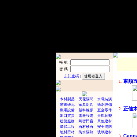
帳 號 :
密 碼 :
忘記密碼
|
東順
1.
木材製品
天花隔間
水電裝潢
窯磁磚瓦
家具廚具
衛浴設備
正佳
2.
機電設備
塑料橡膠
五金零件
出口買賣
電器設備
景觀育樂
建築服務
氣密門窗
其他建材
環保工程
石材砂石
安全消防
地材壁材
防水隔熱
玻璃建材
Cang
3.