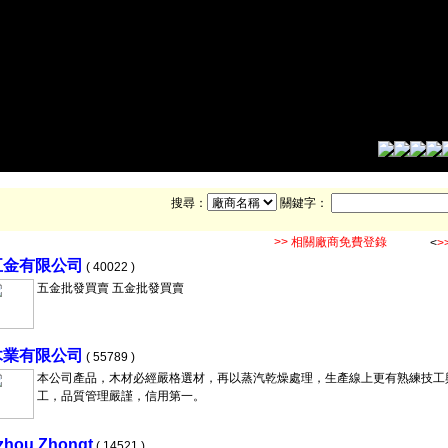
搜尋：
關鍵字：
>> 相關廠商免費登錄
<
>
五金有限公司
( 40022 )
五金批發買賣 五金批發買賣
木業有限公司
( 55789 )
本公司產品，木材必經嚴格選材，再以蒸汽乾燥處理，生產線上更有熟練技工
工，品質管理嚴謹，信用第一。
zhou Zhongt
( 14521 )