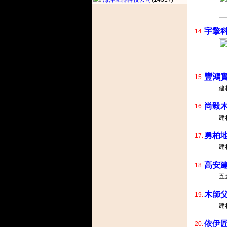
宇擎
14.
豐鴻
15.
建
尚毅
16.
建
勇柏
17.
建
高安
18.
五
木師
19.
建
依伊
20.