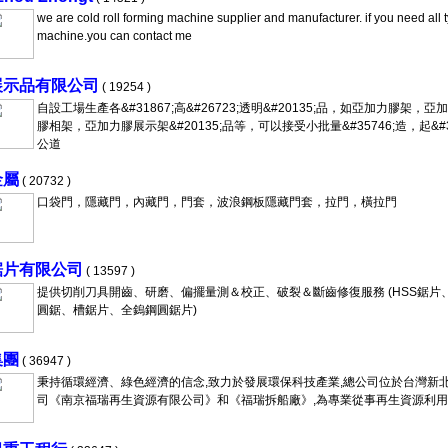
we are cold roll forming machine supplier and manufacturer. if you need all 
machine.you can contact me
展示品有限公司
( 19254 )
自設工場生產各&#31867;高&#26723;透明&#20135;品，如亞加力膠架，
膠相架，亞加力膠展示架&#20135;品等，可以接受小批量&#35746;造，起&#3
公道
金屬
( 20732 )
口袋門，隱藏門，內藏門，門套，波浪鋼板隱藏門套，拉門，橫拉門
鋸片有限公司
( 13597 )
提供切削刀具開齒、研磨、偏擺量測＆校正、破裂＆斷齒修復服務 (HSS鋸片
圓鋸、槽鋸片、全鎢鋼圓鋸片)
集團
( 36947 )
秉持循環經濟、綠色經濟的信念,致力於發展環保科技產業,總公司位於台灣新北
司《南京福瑞再生資源有限公司》和《福瑞拆船廠》,為專業從事再生資源利