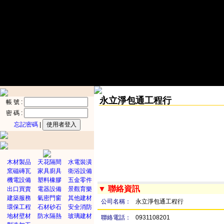
永立淨包通工程行
帳 號 :
密 碼 :
忘記密碼
|
木材製品
天花隔間
水電裝潢
窯磁磚瓦
家具廚具
衛浴設備
機電設備
塑料橡膠
五金零件
▼ 聯絡資訊
出口買賣
電器設備
景觀育樂
建築服務
氣密門窗
其他建材
公司名稱：
永立淨包通工程行
環保工程
石材砂石
安全消防
地材壁材
防水隔熱
玻璃建材
聯絡電話：
0931108201