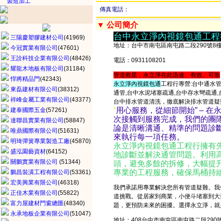
製造加工
傳真電話：
▼ 公司簡介
台中永立淨內視鏡包通工程
三陽慶塑膠建材公司
(41969)
地址：台中市南屯區南屯路二段290號8樓
今冠實業有限公司
(47601)
王詮科技企業有限公司
(48426)
電話：0931108201
耀龍木地板有限公司
(31184)
管道救星，永立淨在此迅速、有效、可靠
悍將精品門
(42343)
永立淨內視鏡包通
工程行專營:台中通水管
東磊建材有限公司
(38312)
通管,台中水泥堵塞疏通,台中存水彎疏通,
祥峰金屬工業有限公司
(43377)
台中排水管道清洗，徹底解決排水管道疑
“
用心服務，從細節開始” – 
建泰國際五金
(57261)
次接觸到服務完成，我們的團
達聯昌實業有限公司
(58847)
論是清晰溝通、精準的問題診
唯鼎國際有限公司
(51631)
來執行每一項任務。
明琦彈簧專業製造工廠
(45870)
永立淨內視鏡包通工程行擁有
盛泓園藝資材
(64152)
地診斷並解決通管問題。利用
關鵬實業有限公司
(51344)
頭，避免多餘的拆修，大幅提
專業的工程服務，確保馬桶持
鵬昌裝潢工程有限公司
(53361)
宏美興業有限公司
(46318)
我們承諾用專業解決您所有管道疑難。我
正佳木業有限公司
(55822)
道挑戰。從居家到商業，小便斗堵塞到大
富力屋建材門窗總匯
(48340)
題，更預防未來的困擾。選擇永立淨，就是
永承地板企業有限公司
(51047)
地址：408台中市南屯區南屯路二段290號