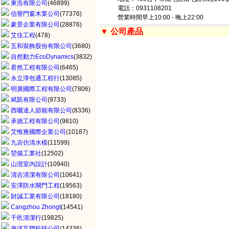
東浩有限公司
(46899)
電話：0931108201
信譽門窗木業公司
(77376)
營業時間早上10:00 - 晚上22:00
豪景企業有限公司
(28876)
▼ 公司產品
艾佳工程
(478)
五和裝飾股份有限公司
(3680)
自然動力EcoDynamics
(3832)
君然工程有限公司
(6465)
永立淨包通工程行
(13085)
明廣國際工程有限公司
(7806)
斌凱有限公司
(9733)
西曬達人節能有限公司
(8336)
承德工程有限公司
(9810)
艾惟雅國際企業公司
(10187)
九吉仿清水模
(11599)
堃揚工業社
(12502)
山澄室內設計
(10940)
清吉清潔有限公司
(10641)
安澤防水閘門工程
(19563)
財誠工業有限公司
(18180)
Cangzhou Zhongt
(14541)
千邑清潔行
(19825)
海洋互聯科技公司
(14336)