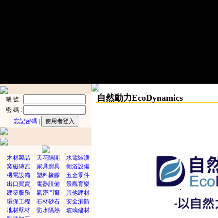
自然動力EcoDynamics
帳 號 :
密 碼 :
忘記密碼
|
木材製品
天花隔間
水電裝潢
窯磁磚瓦
家具廚具
衛浴設備
機電設備
塑料橡膠
五金零件
出口買賣
電器設備
景觀育樂
建築服務
氣密門窗
其他建材
環保工程
石材砂石
安全消防
地材壁材
防水隔熱
玻璃建材