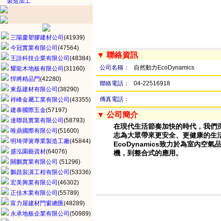
製造加工
三陽慶塑膠建材公司
(41939)
今冠實業有限公司
(47564)
▼ 聯絡資訊
王詮科技企業有限公司
(48384)
公司名稱：
自然動力EcoDynamics
耀龍木地板有限公司
(31160)
悍將精品門
(42280)
聯絡電話：
04-22516918
東磊建材有限公司
(38290)
傳真電話：
祥峰金屬工業有限公司
(43355)
建泰國際五金
(57197)
▼ 公司簡介
達聯昌實業有限公司
(58793)
在現代生活節奏加快的時代，我們
唯鼎國際有限公司
(51600)
志為大眾帶來更安全、更健康的生
明琦彈簧專業製造工廠
(45844)
EcoDynamics致力於為室內
盛泓園藝資材
(64076)
機，到整合式的應用。
關鵬實業有限公司
(51296)
鵬昌裝潢工程有限公司
(53336)
宏美興業有限公司
(46302)
正佳木業有限公司
(55789)
富力屋建材門窗總匯
(48289)
永承地板企業有限公司
(50989)