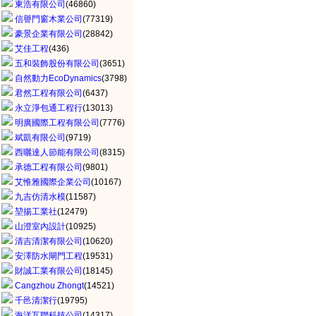
東浩有限公司
(46860)
信譽門窗木業公司
(77319)
豪景企業有限公司
(28842)
艾佳工程
(436)
五和裝飾股份有限公司
(3651)
自然動力EcoDynamics
(3798)
君然工程有限公司
(6437)
永立淨包通工程行
(13013)
明廣國際工程有限公司
(7776)
斌凱有限公司
(9719)
西曬達人節能有限公司
(8315)
承德工程有限公司
(9801)
艾惟雅國際企業公司
(10167)
九吉仿清水模
(11587)
堃揚工業社
(12479)
山澄室內設計
(10925)
清吉清潔有限公司
(10620)
安澤防水閘門工程
(19531)
財誠工業有限公司
(18145)
Cangzhou Zhongt
(14521)
千邑清潔行
(19795)
海洋互聯科技公司
(14317)