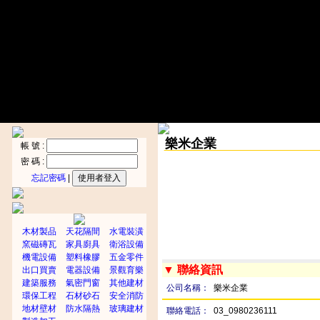
樂米企業
帳 號 :
密 碼 :
忘記密碼
|
木材製品
天花隔間
水電裝潢
窯磁磚瓦
家具廚具
衛浴設備
機電設備
塑料橡膠
五金零件
▼ 聯絡資訊
出口買賣
電器設備
景觀育樂
建築服務
氣密門窗
其他建材
公司名稱：
樂米企業
環保工程
石材砂石
安全消防
地材壁材
防水隔熱
玻璃建材
聯絡電話：
03_0980236111