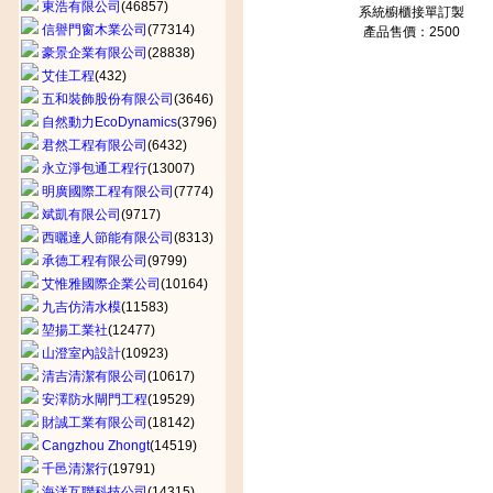
東浩有限公司
(46857)
系統櫥櫃接單訂製
信譽門窗木業公司
(77314)
產品售價：2500
豪景企業有限公司
(28838)
艾佳工程
(432)
五和裝飾股份有限公司
(3646)
自然動力EcoDynamics
(3796)
君然工程有限公司
(6432)
永立淨包通工程行
(13007)
明廣國際工程有限公司
(7774)
斌凱有限公司
(9717)
西曬達人節能有限公司
(8313)
承德工程有限公司
(9799)
艾惟雅國際企業公司
(10164)
九吉仿清水模
(11583)
堃揚工業社
(12477)
山澄室內設計
(10923)
清吉清潔有限公司
(10617)
安澤防水閘門工程
(19529)
財誠工業有限公司
(18142)
Cangzhou Zhongt
(14519)
千邑清潔行
(19791)
海洋互聯科技公司
(14315)