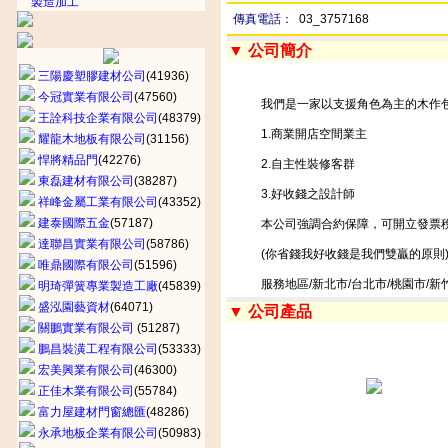
製造加工
傳真電話：
03_3757168
▼ 公司簡介
三陽慶塑膠建材公司
(41936)
今冠實業有限公司
(47560)
我們是一家以支援角色為主的木作包
王詮科技企業有限公司
(48379)
1.商業開店空間業主
耀龍木地板有限公司
(31156)
悍將精品門
(42276)
2.自主性裝修客群
東磊建材有限公司
(38287)
3.好收錢之設計師
祥峰金屬工業有限公司
(43352)
建泰國際五金
(57187)
本公司強調合約保障，可開立發票稅
達聯昌實業有限公司
(58786)
(你省錢我好收錢是我們雙贏的原則
唯鼎國際有限公司
(51596)
服務地區/新北市/台北市/桃園市/新
明琦彈簧專業製造工廠
(45839)
盛泓園藝資材
(64071)
▼ 公司產品
關鵬實業有限公司
(51287)
鵬昌裝潢工程有限公司
(53333)
宏美興業有限公司
(46300)
正佳木業有限公司
(55784)
富力屋建材門窗總匯
(48286)
永承地板企業有限公司
(50983)