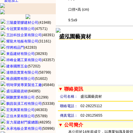
製造加工
口徑×高 (cm)
9.5x9
三陽慶塑膠建材公司
(41948)
今冠實業有限公司
(47571)
王詮科技企業有限公司
(48391)
盛泓園藝資材
耀龍木地板有限公司
(31161)
悍將精品門
(42283)
東磊建材有限公司
(38293)
祥峰金屬工業有限公司
(43357)
建泰國際五金
(57202)
達聯昌實業有限公司
(58799)
唯鼎國際有限公司
(51602)
明琦彈簧專業製造工廠
(45846)
▼ 聯絡資訊
盛泓園藝資材
(64085)
公司名稱：
盛泓園藝資材
關鵬實業有限公司
(51299)
鵬昌裝潢工程有限公司
(53338)
聯絡電話：
02-28225112
宏美興業有限公司
(46303)
傳真電話：
02-28125655
正佳木業有限公司
(55789)
富力屋建材門窗總匯
(48295)
▼ 公司簡介
永承地板企業有限公司
(50996)
本公司於14年前成立，以專業知識及親