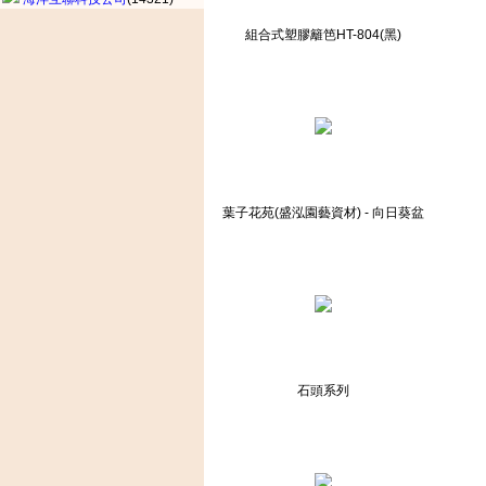
組合式塑膠籬笆HT-804(黑)
葉子花苑(盛泓園藝資材) - 向日葵盆
石頭系列