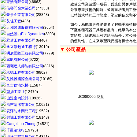
東浩有限公司
(46863)
致使公司業績逐年成長，營造出與客戶雙
信譽門窗木業公司
(77333)
外來專業技術的同時，並著重培養員工整
豪景企業有限公司
(28848)
以精益求精的工作態度，堅定的信念和不
艾佳工程
(436)
如今，為能讓更多消費者了解動手種植植
五和裝飾股份有限公司
(3654)
下至各種花器工具應有盡有，此舉為本公
自然動力EcoDynamics
(3803)
業給您，除網站上可選購商品外，本公司
君然工程有限公司
(6440)
的便利性，在未來希望我們能有機會為您
永立淨包通工程行
(13019)
▼ 公司產品
明廣國際工程有限公司
(7779)
斌凱有限公司
(9722)
西曬達人節能有限公司
(8316)
承德工程有限公司
(9802)
艾惟雅國際企業公司
(10169)
九吉仿清水模
(11587)
堃揚工業社
(12479)
JC080005 花盆
山澄室內設計
(10926)
清吉清潔有限公司
(10621)
安澤防水閘門工程
(19532)
財誠工業有限公司
(18148)
Cangzhou Zhongt
(14521)
千邑清潔行
(19796)
海洋互聯科技公司
(14321)