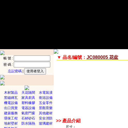
▼ 品名/編號：
JC080005 花盆
帳 號 :
密 碼 :
忘記密碼
|
木材製品
天花隔間
水電裝潢
窯磁磚瓦
家具廚具
衛浴設備
機電設備
塑料橡膠
五金零件
出口買賣
電器設備
景觀育樂
建築服務
氣密門窗
其他建材
環保工程
石材砂石
安全消防
>> 產品介紹
地材壁材
防水隔熱
玻璃建材
尺寸：