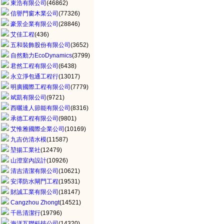
東浩有限公司
(46862)
信譽門窗木業公司
(77326)
豪景企業有限公司
(28846)
艾佳工程
(436)
五和裝飾股份有限公司
(3652)
自然動力EcoDynamics
(3799)
君然工程有限公司
(6438)
永立淨包通工程行
(13017)
明廣國際工程有限公司
(7779)
斌凱有限公司
(9721)
西曬達人節能有限公司
(8316)
承德工程有限公司
(9801)
艾惟雅國際企業公司
(10169)
九吉仿清水模
(11587)
堃揚工業社
(12479)
山澄室內設計
(10926)
清吉清潔有限公司
(10621)
安澤防水閘門工程
(19531)
財誠工業有限公司
(18147)
Cangzhou Zhongt
(14521)
千邑清潔行
(19796)
海洋互聯科技公司
(14320)