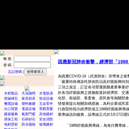
帳 號 :
因應新冠肺炎衝擊，經濟部「198
密 碼 :
忘記密碼
|
為因應COVID-19（武漢肺炎）所帶來之
「嚴重特殊傳染性肺炎防治及紓困振興特別
三項之規定，訂定各項營運困難產業事業紓
於各項紓困振興之措施散落於經濟部、交通
木材製品
天花隔間
水電裝潢
化部、衛福部、客委會、原民會等相關部會
窯磁磚瓦
家具廚具
衛浴設備
情發展提出相關加碼措施，為利企業或民眾
機電設備
塑料橡膠
五金零件
出口買賣
電器設備
景觀育樂
行政院特指示經濟部成立1988紓困振興專
建築服務
氣密門窗
其他建材
業專線諮詢服務，該專線正式於3月27日開
環保工程
石材砂石
安全消防
地材壁材
防水隔熱
玻璃建材
「1988紓困振興專線」為免付費專線