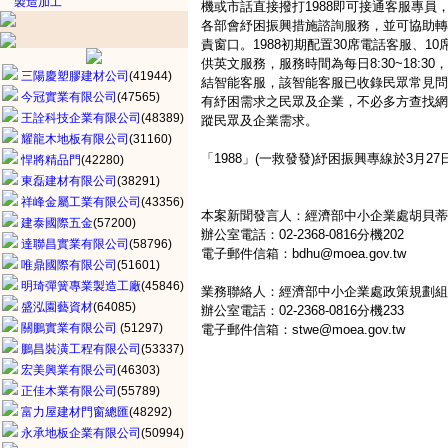
製造加工
機或市話直接撥打1988即可接通客服專員
各部會紓困振興措施諮詢服務，並可協助轉
責窗口。1988初期配置30席電話客服、1
供英文服務，服務時間為每日8:30~18:
三陽慶塑膠建材公司
(41944)
結智能客服，該智能客服已收錄民眾常見問答
今冠實業有限公司
(47565)
有紓困需求之民眾及企業，不必多方查找網
王詮科技企業有限公司
(48389)
蹤民眾及企業需求。
耀龍木地板有限公司
(31160)
「1988」(一救發發)紓困振興專線於3月
悍將精品門
(42280)
東磊建材有限公司
(38291)
祥峰金屬工業有限公司
(43356)
本案新聞發言人：經濟部中小企業處胡貝蒂
建泰國際五金
(57200)
辦公室電話：02-2368-0816分機202
達聯昌實業有限公司
(58796)
電子郵件信箱：bdhu@moea.gov.tw
唯鼎國際有限公司
(51601)
明琦彈簧專業製造工廠
(45846)
業務聯絡人：經濟部中小企業處政策規劃組
盛泓園藝資材
(64085)
辦公室電話：02-2368-0816分機233
關鵬實業有限公司
(51297)
電子郵件信箱：stwe@moea.gov.tw
鵬昌裝潢工程有限公司
(53337)
宏美興業有限公司
(46303)
正佳木業有限公司
(55789)
富力屋建材門窗總匯
(48292)
永承地板企業有限公司
(50994)