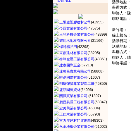
製造加工
活動地點：
舉辦方式：
聯絡人：陳
聯絡電話：02
三陽慶塑膠建材公司
(41955)
今冠實業有限公司
(47575)
新竹場：
王詮科技企業有限公司
(48399)
線上報名：http
耀龍木地板有限公司
(31166)
活動日期：20
活動地點：
悍將精品門
(42298)
舉辦方式：
東磊建材有限公司
(38295)
聯絡人：陳
祥峰金屬工業有限公司
(43361)
聯絡電話：02
建泰國際五金
(57210)
達聯昌實業有限公司
(58808)
唯鼎國際有限公司
(51607)
明琦彈簧專業製造工廠
(45850)
盛泓園藝資材
(64096)
關鵬實業有限公司
(51307)
鵬昌裝潢工程有限公司
(53347)
宏美興業有限公司
(46304)
正佳木業有限公司
(55793)
富力屋建材門窗總匯
(48303)
永承地板企業有限公司
(51002)