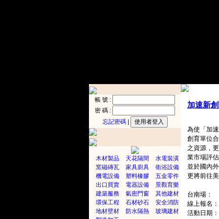
帳 號 :
加速新創市
密 碼 :
忘記密碼
|
為使「加速
創育單位合
之資源，更
業市場評估
木材製品
天花隔間
水電裝潢
並於國內外
窯磁磚瓦
家具廚具
衛浴設備
更將前往美
機電設備
塑料橡膠
五金零件
出口買賣
電器設備
景觀育樂
建築服務
氣密門窗
其他建材
台南場：
環保工程
石材砂石
安全消防
線上報名：http
地材壁材
防水隔熱
玻璃建材
活動日期：20