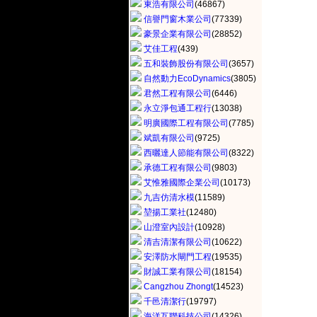
東浩有限公司
(46867)
信譽門窗木業公司
(77339)
豪景企業有限公司
(28852)
艾佳工程
(439)
五和裝飾股份有限公司
(3657)
自然動力EcoDynamics
(3805)
君然工程有限公司
(6446)
永立淨包通工程行
(13038)
明廣國際工程有限公司
(7785)
斌凱有限公司
(9725)
西曬達人節能有限公司
(8322)
承德工程有限公司
(9803)
艾惟雅國際企業公司
(10173)
九吉仿清水模
(11589)
堃揚工業社
(12480)
山澄室內設計
(10928)
清吉清潔有限公司
(10622)
安澤防水閘門工程
(19535)
財誠工業有限公司
(18154)
Cangzhou Zhongt
(14523)
千邑清潔行
(19797)
海洋互聯科技公司
(14326)