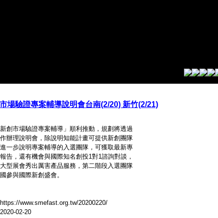
場驗證專案輔導說明會台南(2/20) 新竹(2/21)
新創市場驗證專案輔導」順利推動，規劃將透過
作辦理說明會，除說明知能計畫可提供新創團隊
進一步說明專案輔導的入選團隊，可獲取最新專
報告，還有機會與國際知名創投1對1諮詢對談，
大型展會秀出厲害產品服務，第二階段入選團隊
國參與國際新創盛會。
s://www.smefast.org.tw/20200220/
20-02-20